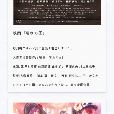
映画『晴れの国』
野見祐二さんと共に音楽を担当しました。
大森青児監督作品 映画『晴れの国』
出演: 三田村邦彦 前野朋哉 丘みどり 石澤典夫 川上麻衣子
監督:大森青児 脚本:冨川元文 音楽:野見祐二 田川めぐみ
６月１日から岡山メルパで先行上映し、順次全国公開。